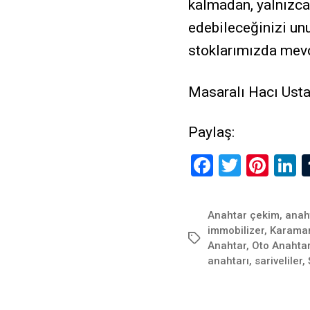
kalmadan, yalnızca
edebileceğinizi unu
stoklarımızda mevc
Masaralı Hacı Usta’
Paylaş:
F
T
Pi
L
a
wi
nt
n
ce
tt
er
k
Anahtar çekim
,
anah
b
er
es
d
immobilizer
,
Karaman
Etiketler
Anahtar
,
Oto Anahtar
o
t
n
anahtarı
,
sariveliler
,
o
k