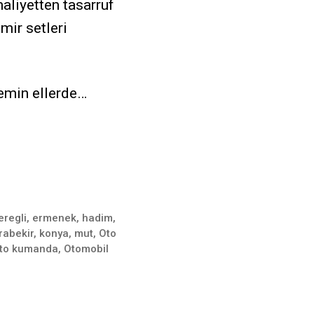
aliyetten tasarruf
mir setleri
 emin ellerde…
eregli
,
ermenek
,
hadim
,
rabekir
,
konya
,
mut
,
Oto
to kumanda
,
Otomobil