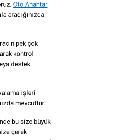
oruz.
Oto Anahtar
nla aradığınızda
aracın pek çok
arak kontrol
eya destek
yalama işleri
mızda mevcuttur.
nde bu size büyük
nize gerek