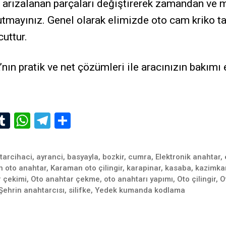
 arızalanan parçaları değiştirerek zamandan ve m
tmayınız. Genel olarak elimizde oto cam kriko ta
uttur.
nın pratik ve net çözümleri ile aracınızın bakımı
i
T
W
T
S
u
h
el
h
e
m
at
e
ar
tarcihaci
,
ayranci
,
basyayla
,
bozkir
,
cumra
,
Elektronik anahtar
,
I
bl
s
gr
e
 oto anahtar
,
Karaman oto çilingir
,
karapinar
,
kasaba
,
kazimka
 çekimi
,
Oto anahtar çekme
,
oto anahtarı yapımı
,
Oto çilingir
,
O
r
A
a
Şehrin anahtarcısı
,
silifke
,
Yedek kumanda kodlama
p
m
p