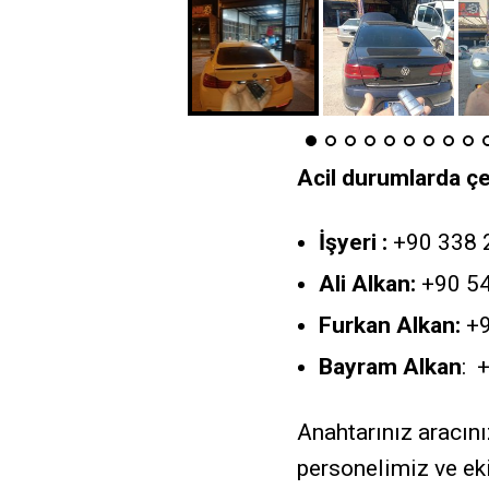
Acil durumlarda ç
İşyeri :
+90 338 
Ali Alkan:
+90 54
Furkan Alkan:
+9
Bayram Alkan
: 
Anahtarınız aracın
personelimiz ve ek