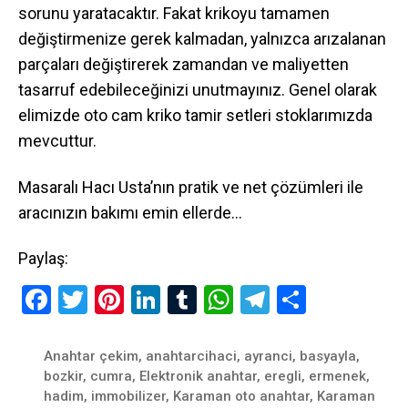
sorunu yaratacaktır. Fakat krikoyu tamamen
değiştirmenize gerek kalmadan, yalnızca arızalanan
parçaları değiştirerek zamandan ve maliyetten
tasarruf edebileceğinizi unutmayınız. Genel olarak
elimizde oto cam kriko tamir setleri stoklarımızda
mevcuttur.
Masaralı Hacı Usta’nın pratik ve net çözümleri ile
aracınızın bakımı emin ellerde…
Paylaş:
F
T
Pi
Li
T
W
T
S
a
wi
nt
n
u
h
el
h
ce
tt
er
ke
m
at
e
ar
Anahtar çekim
,
anahtarcihaci
,
ayranci
,
basyayla
,
bozkir
,
cumra
,
Elektronik anahtar
,
eregli
,
ermenek
,
b
er
es
dI
bl
s
gr
e
hadim
,
immobilizer
,
Karaman oto anahtar
,
Karaman